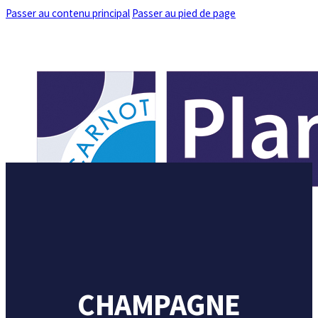
Passer au contenu principal
Passer au pied de page
ACCUEIL
QUI SOMMES-NOUS ?
PARTENARIATS
THÉMATIQUES DE RECHERCHE
ACTUALITÉS
CHAMPAGNE
CONTACT