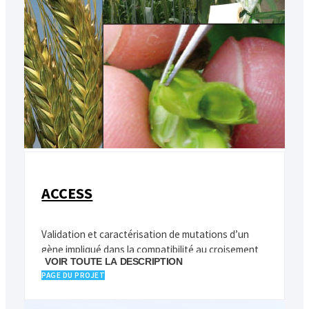
ACCESS
Validation et caractérisation de mutations d’un
gène impliqué dans la compatibilité au croisement
VOIR TOUTE LA DESCRIPTION
entre le blé et le seigle
PAGE DU PROJET