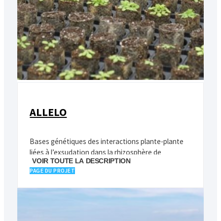
ALLELO
Bases génétiques des interactions plante-plante
liées à l’exsudation dans la rhizosphère de
VOIR TOUTE LA DESCRIPTION
métabolites spécialisés
PAGE DU PROJET