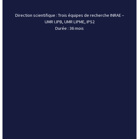
Accueil
Direction scientifique : Trois équipes de recherche INRAE –
Qui sommes-nous ?
UMR IJPB, UMR LIPME, IPS2
Durée : 36 mois
Partenariats
Thématiques de recherche
Actualités
Contact