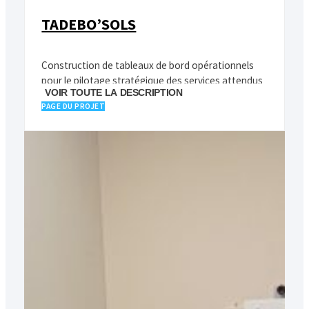
TADEBO’SOLS
Construction de tableaux de bord opérationnels
pour le pilotage stratégique des services attendus
VOIR TOUTE LA DESCRIPTION
de la fertilité des sols en systèmes de grandes
PAGE DU PROJET
cultures