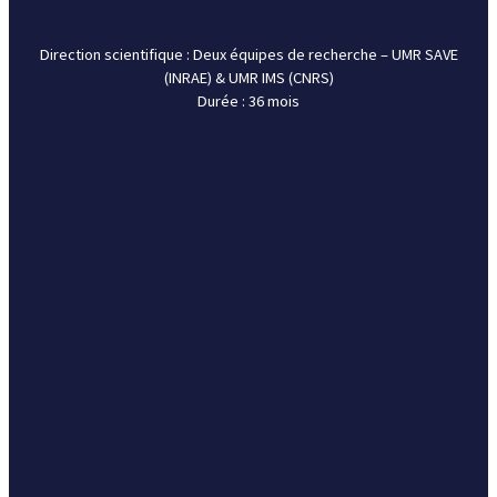
Accueil
Direction scientifique : Deux équipes de recherche – UMR SAVE
Qui sommes-nous ?
(INRAE) & UMR IMS (CNRS)
Durée : 36 mois
Partenariats
Thématiques de recherche
Actualités
Contact