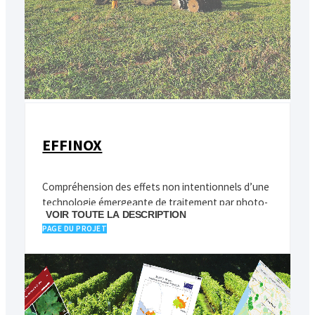
EFFINOX
Compréhension des effets non intentionnels d’une
technologie émergeante de traitement par photo-
VOIR TOUTE LA DESCRIPTION
oxydation comme alternative aux intrants
PAGE DU PROJET
chimiques pour deux filières agro-alimentaires
majeures: la vitiviniculture et les céréales