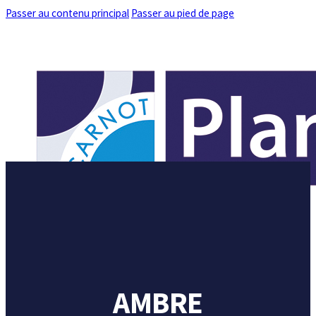
Passer au contenu principal
Passer au pied de page
ACCUEIL
QUI SOMMES-NOUS ?
PARTENARIATS
THÉMATIQUES DE RECHERCHE
ACTUALITÉS
AMBRE
CONTACT